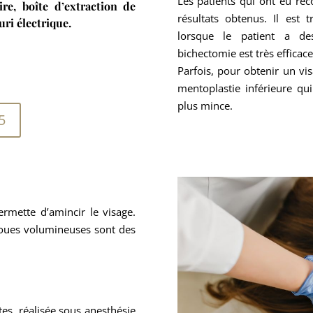
Les patients qui ont eu reco
ire, boîte d’extraction de
résultats obtenus. Il est t
uri électrique.
lorsque le patient a de
bichectomie est très efficace
Parfois, pour obtenir un v
mentoplastie inférieure qu
plus mince.
5
ermette d’amincir le visage.
joues volumineuses sont des
tes, réalisée sous anesthésie